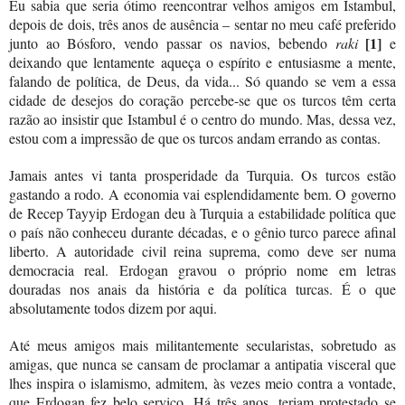
Eu sabia que seria ótimo reencontrar velhos amigos em Istambul,
depois de dois, três anos de ausência – sentar no meu café preferido
[1]
junto ao Bósforo, vendo passar os navios, bebendo
raki
e
deixando que lentamente aqueça o espírito e entusiasme a mente,
falando de política, de Deus, da vida... Só quando se vem a essa
cidade de desejos do coração percebe-se que os turcos têm certa
razão ao insistir que Istambul é o centro do mundo. Mas, dessa vez,
estou com a impressão de que os turcos andam errando as contas.
Jamais antes vi tanta prosperidade da Turquia. Os turcos estão
gastando a rodo. A economia vai esplendidamente bem. O governo
de Recep Tayyip Erdogan deu à Turquia a estabilidade política que
o país não conheceu durante décadas, e o gênio turco parece afinal
liberto. A autoridade civil reina suprema, como deve ser numa
democracia real. Erdogan gravou o próprio nome em letras
douradas nos anais da história e da política turcas. É o que
absolutamente todos dizem por aqui.
Até meus amigos mais militantemente secularistas, sobretudo as
amigas, que nunca se cansam de proclamar a antipatia visceral que
lhes inspira o islamismo, admitem, às vezes meio contra a vontade,
que Erdogan fez belo serviço. Há três anos, teriam protestado se