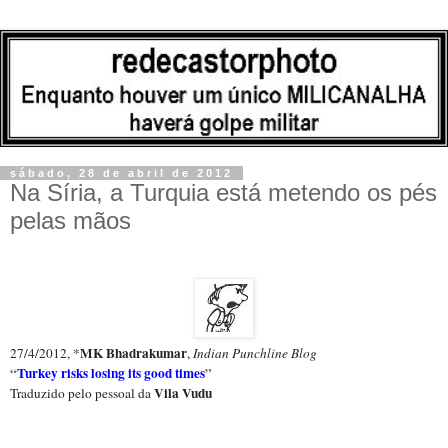
sábado, 28 de abril de 2012
Na Síria, a Turquia está metendo os pés
pelas mãos
MK Bhadrakumar
27/4/2012, *
,
Indian Punchline Blog
“
Turkey risks losing its good times
”
Vila Vudu
Traduzido pelo pessoal da