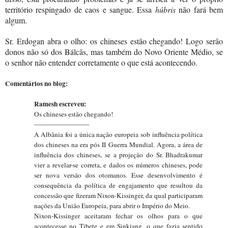
território respingado de caos e sangue. Essa
húbris
não fará bem
algum.
Sr. Erdogan abra o olho: os chineses estão chegando! Logo serão
donos não só dos Bálcãs, mas também do Novo Oriente Médio, se
o senhor não entender corretamente o que está acontecendo.
Comentários no blog:
Ramesh escreveu:
Os chineses estão chegando!
————————-
A Albânia foi a única nação europeia sob influência política
dos chineses na era pós II Guerra Mundial. Agora, a área de
influência dos chineses, se a projeção do Sr. Bhadrakumar
vier a revelar-se correta, e dados os números chineses, pode
ser nova versão dos otomanos. Esse desenvolvimento é
consequência da política de engajamento que resultou da
concessão que fizeram Nixon-Kissinger, da qual participaram
nações da União Europeia, para abrir o Império do Meio.
Nixon-Kissinger aceitaram fechar os olhos para o que
acontecesse no Tibete e em Sinkiang, o que fazia sentido