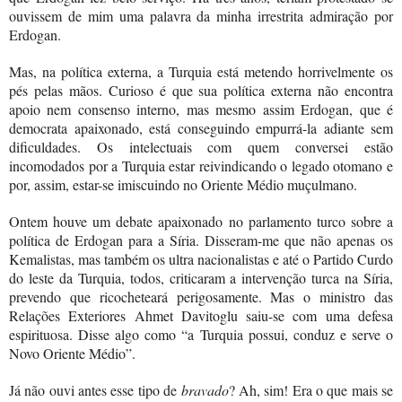
ouvissem de mim uma palavra da minha irrestrita admiração por
Erdogan.
Mas, na política externa, a Turquia está metendo horrivelmente os
pés pelas mãos. Curioso é que sua política externa não encontra
apoio nem consenso interno, mas mesmo assim Erdogan, que é
democrata apaixonado, está conseguindo empurrá-la adiante sem
dificuldades. Os intelectuais com quem conversei estão
incomodados por a Turquia estar reivindicando o legado otomano e
por, assim, estar-se imiscuindo no Oriente Médio muçulmano.
Ontem houve um debate apaixonado no parlamento turco sobre a
política de Erdogan para a Síria. Disseram-me que não apenas os
Kemalistas, mas também os ultra nacionalistas e até o Partido Curdo
do leste da Turquia, todos, criticaram a intervenção turca na Síria,
prevendo que ricocheteará perigosamente. Mas o ministro das
Relações Exteriores Ahmet Davitoglu saiu-se com uma defesa
espirituosa. Disse algo como “a Turquia possui, conduz e serve o
Novo Oriente Médio”.
Já não ouvi antes esse tipo de
bravado
? Ah, sim! Era o que mais se