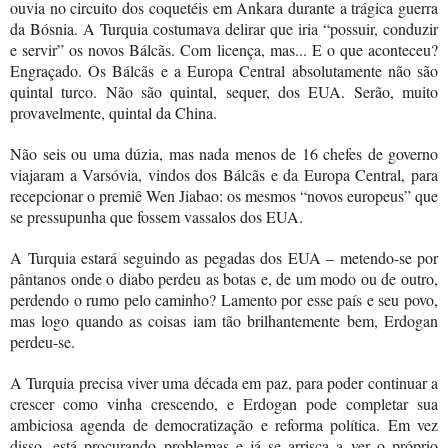
ouvia no circuito dos coquetéis em Ankara durante a trágica guerra
da Bósnia. A Turquia costumava delirar que iria “possuir, conduzir
e servir” os novos Bálcãs. Com licença, mas... E o que aconteceu?
Engraçado. Os Bálcãs e a Europa Central absolutamente não são
quintal turco. Não são quintal, sequer, dos EUA. Serão, muito
provavelmente, quintal da China.
Não seis ou uma dúzia, mas nada menos de 16 chefes de governo
viajaram a Varsóvia, vindos dos Bálcãs e da Europa Central, para
recepcionar o premiê Wen Jiabao: os mesmos “novos europeus” que
se pressupunha que fossem vassalos dos EUA.
A Turquia estará seguindo as pegadas dos EUA – metendo-se por
pântanos onde o diabo perdeu as botas e, de um modo ou de outro,
perdendo o rumo pelo caminho? Lamento por esse país e seu povo,
mas logo quando as coisas iam tão brilhantemente bem, Erdogan
perdeu-se.
A Turquia precisa viver uma década em paz, para poder continuar a
crescer como vinha crescendo, e Erdogan pode completar sua
ambiciosa agenda de democratização e reforma política. Em vez
disso, está procurando problemas e já se arrisca a ver o próprio