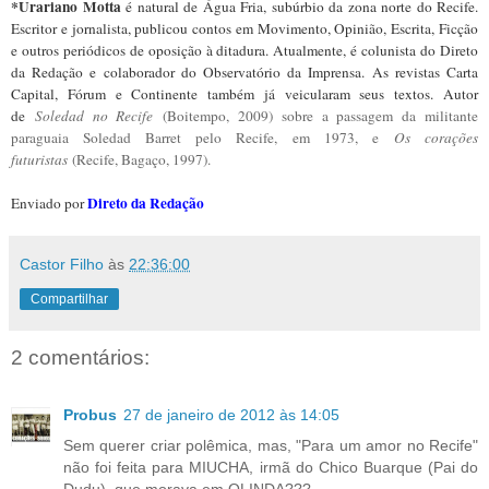
*Urariano Motta
é natural de Água Fria, subúrbio da zona norte do Recife.
Escritor e jornalista, publicou contos em Movimento, Opinião, Escrita, Ficção
e outros periódicos de oposição à ditadura. Atualmente, é colunista do Direto
da Redação e colaborador do Observatório da Imprensa. As revistas Carta
Capital, Fórum e Continente também já veicularam seus textos. Autor
de
Soledad no Recife
(Boitempo, 2009) sobre a passagem da militante
paraguaia Soledad Barret pelo Recife, em 1973, e
Os corações
futuristas
(Recife, Bagaço, 1997).
Direto da Redação
Enviado por
Castor Filho
às
22:36:00
Compartilhar
2 comentários:
Probus
27 de janeiro de 2012 às 14:05
Sem querer criar polêmica, mas, "Para um amor no Recife"
não foi feita para MIUCHA, irmã do Chico Buarque (Pai do
Dudu), que morava em OLINDA???