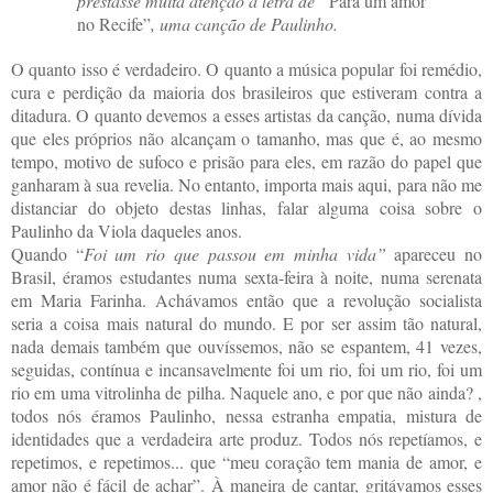
prestasse muita atenção à letra de “
Para um amor
no Recife”
, uma canção de Paulinho.
O quanto isso é verdadeiro. O quanto a música popular foi remédio,
cura e perdição da maioria dos brasileiros que estiveram contra a
ditadura. O quanto devemos a esses artistas da canção, numa dívida
que eles próprios não alcançam o tamanho, mas que é, ao mesmo
tempo, motivo de sufoco e prisão para eles, em razão do papel que
ganharam à sua revelia. No entanto, importa mais aqui, para não me
distanciar do objeto destas linhas, falar alguma coisa sobre o
Paulinho da Viola daqueles anos.
Quando “
Foi um rio que passou em minha vida”
apareceu no
Brasil, éramos estudantes numa sexta-feira à noite, numa serenata
em Maria Farinha. Achávamos
então que a revolução socialista
seria a coisa mais natural do mundo. E por ser assim tão natural,
nada demais também que ouvíssemos, não se espantem, 41 vezes,
seguidas, contínua e incansavelmente foi um rio, foi um rio, foi um
rio em uma vitrolinha de pilha. Naquele ano, e por que não ainda? ,
todos nós éramos Paulinho, nessa estranha empatia, mistura de
identidades que a verdadeira arte produz. Todos nós repetíamos, e
repetimos, e repetimos... que “meu coração tem mania de amor, e
amor não é fácil de achar”. À maneira de cantar, gritávamos esses