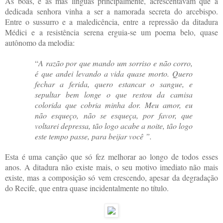
As boas, e as más línguas principalmente, acrescentavam que a
dedicada senhora vinha a ser a namorada secreta do arcebispo.
Entre o sussurro e a maledicência, entre a repressão da ditadura
Médici e a resistência serena erguia-se um poema belo, quase
autônomo da melodia:
“
A razão por que mando um sorriso e não corro,
é que andei levando a vida quase morto. Quero
fechar a ferida, quero estancar o sangue, e
sepultar bem longe o que restou da camisa
colorida que cobria minha dor. Meu amor, eu
não esqueço, não se esqueça, por favor, que
voltarei depressa, tão logo acabe a noite, tão logo
este tempo passe, para beijar você ”.
Esta é uma canção que só fez melhorar ao longo de todos esses
anos. A ditadura não existe mais, o seu motivo imediato não mais
existe, mas a composição só vem crescendo, apesar da degradação
do Recife, que entra quase incidentalmente no título.