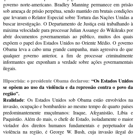
governo norte-americano. Bradley Manning permanece em prisão
sob ameaça de prisão perpétua, sendo mantido em brutais condições
que levaram o Relator Especial sobre Tortura das Nações Unidas a
buscar investigação. O Departamento de Justiça está trabalhando à
máxima velocidade para processar Julian Assange do Wikileaks por
abrir documentos governamentais ao público, muitos dos quais
expõem o papel dos Estados Unidos no Oriente Médio. O governo
Obama leva a cabo uma grande campanha, mais agressiva do que
qualquer governo anterior, a fim de processar criminalmente
informantes que exponham a verdade sobre ações governamentais
ilegais.
Hipocrisia: o presidente Obama declarou:
“
Os
Estados Unidos
se opõem ao uso da violência e da repressão contra o povo da
região”.
Realidade
:
Os Estados Unidos sob Obama estão envolvidos na
invasão, ocupação e bombardeio ao mesmo tempo de quarto países
predominantemente muçulmanos: Iraque, Afeganistão, Líbia e
Paquistão. Além do mais, o chefe de Estado, isoladamente o maior
violador dos direitos humanos fundamentais e perpetuador da
violência na região, é George W. Bush, cuja invasão ilegal do