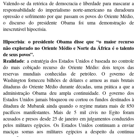
Valendo-se da retórica de democracia e liberdade para mascarar a
responsabilidade do imperialismo norte-americano na duradoura
opressão e sofrimento por que passam os povos do Oriente Médio,
o discurso do presidente Obama foi uma demonstração de
inescrutável hipocrisia.
Hipocrisia
o presidente Obama disse que
“
o
maior recurso
:
não explorado no Oriente Médio e Norte da África é o talento
de seus povos
”
.
Realidade
:
a estratégia dos Estados Unidos é baseada no controle
do mais cobiçado recurso do Oriente Médio: dois terços das
reservas mundiais conhecidas de petróleo. O governo de
Washington forneceu bilhões de dólares e armou as mais brutais
ditaduras do Oriente Médio durante décadas, uma prática a que a
administração Obama deu ampla continuidade. O governo dos
Estados Unidos jamais bloqueou ou cortou os fundos destinados à
ditadura de Mubarak ainda quando o regime matara mais de 850
pacíficos manifestantes. Mais de 5 mil civis no Egito foram
acusados e presos desde 25 de janeiro em julgamentos conduzidos
pelos militares egípcios. Os Estados Unidos continuam a enviar
maciças somas aos militares egípcios a despeito da continua