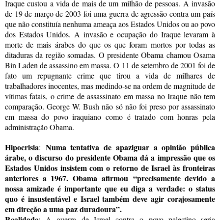
Iraque custou a vida de mais de um milhão de pessoas. A invasão
de 19 de março de 2003 foi uma guerra de agressão contra um país
que não constituía nenhuma ameaça aos Estados Unidos ou ao povo
dos Estados Unidos. A invasão e ocupação do Iraque levaram à
morte de mais árabes do que os que foram mortos por todas as
ditaduras da região somadas. O presidente Obama chamou Osama
Bin Laden de assassino em massa. O 11 de setembro de 2001 foi de
fato um repugnante crime que tirou a vida de milhares de
trabalhadores inocentes, mas medindo-se na ordem de magnitude de
vítimas fatais, o crime de assassinato em massa no Iraque não tem
comparação. George W. Bush não só não foi preso por assassinato
em massa do povo iraquiano como é tratado com honras pela
administração Obama.
Hipocrisia
Numa tentativa de apaziguar a opinião pública
:
árabe, o discurso do presidente Obama dá a impressão que os
Estados Unidos insistem com o retorno de Israel às fronteiras
anteriores a 1967. Obama afirmou
“
precisamente devido a
nossa amizade é importante que eu diga a verdade: o status
quo é insustentável e Israel também deve agir corajosamente
em direção a uma paz duradoura”.
Realidade
:
A guerra de Israel contra o povo palestino seria