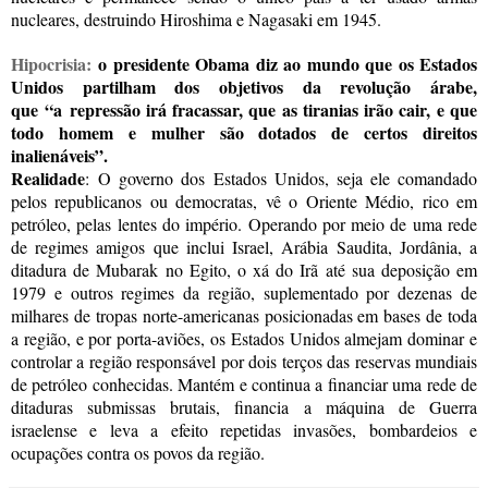
nucleares, destruindo Hiroshima e Nagasaki em 1945.
Hipocrisia:
o presidente Obama diz ao mundo que os Estados
Unidos partilham dos objetivos da revolução árabe,
que
“
a
repressão irá fracassar, que as tiranias irão cair, e que
todo homem e mulher são dotados de certos direitos
inalienáveis”.
Realidade
:
O governo dos Estados Unidos, seja ele comandado
pelos republicanos ou democratas, vê o Oriente Médio, rico em
petróleo, pelas lentes do império. Operando por meio de uma rede
de regimes amigos que inclui Israel, Arábia Saudita, Jordânia, a
ditadura de Mubarak no Egito, o xá do Irã até sua deposição em
1979 e outros regimes da região, suplementado por dezenas de
milhares de tropas norte-americanas posicionadas em bases de toda
a região, e por porta-aviões, os Estados Unidos almejam dominar e
controlar a região responsável por dois terços das reservas mundiais
de petróleo conhecidas. Mantém e continua a financiar uma rede de
ditaduras submissas brutais, financia a máquina de Guerra
israelense e leva a efeito repetidas invasões, bombardeios e
ocupações contra os povos da região.