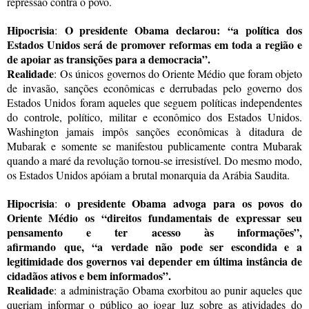
repressão contra o povo.
Hipocrisia
O presidente Obama declarou:
“
a
política dos
:
Estados Unidos será de promover reformas em toda a região e
de apoiar as transições para a democracia”.
Realidade
:
Os únicos governos do Oriente Médio que foram objeto
de invasão, sanções econômicas e derrubadas pelo governo dos
Estados Unidos foram aqueles que seguem políticas independentes
do controle, político, militar e econômico dos Estados Unidos.
Washington jamais impôs sanções econômicas à ditadura de
Mubarak e somente se manifestou publicamente contra Mubarak
quando a maré da revolução tornou-se irresistível. Do mesmo modo,
os Estados Unidos apóiam a brutal monarquia da Arábia Saudita.
Hipocrisia
o presidente Obama advoga para os povos do
:
Oriente Médio os
“
direitos fundamentais de expressar seu
pensamento e ter acesso às informações
”
,
afirmando
que,
“
a
verdade não pode ser escondida e a
legitimidade dos governos vai depender em última instância de
cidadãos ativos e bem informados”.
Realidade
:
a administração Obama exorbitou ao punir aqueles que
queriam informar o público ao jogar luz sobre as atividades do