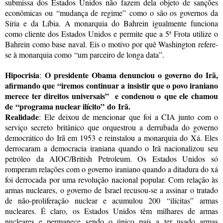
submissa dos Estados Unidos não fazem dela objeto de sanções
econômicas ou
“
mudança de regime
”
como o são os governos da
Síria e da Líbia. A monarquia do Bahrein igualmente funciona
como cliente dos Estados Unidos e permite que a 5ª Frota utilize o
Bahrein como base naval. Eis o motivo por quê Washington refere-
se à monarquia como
“
um parceiro de longa data
”
.
Hipocrisia
O presidente Obama denunciou o governo do Irã,
:
afirmando que
“
iremos
continuar a insistir que o povo iraniano
merece ter direitos universais
”
e condenou o
que ele chamou
de
“
programa nuclear ilícito
”
do
Irã.
Realidade
:
Ele deixou de mencionar que foi a CIA junto com o
serviço secreto britânico que orquestrou a derrubada do governo
democrático do Irã em 1953 e reinstalou a monarquia do Xá. Eles
derrocaram a democracia iraniana quando o Irã nacionalizou seu
petróleo da AIOC/British Petroleum. Os Estados Unidos só
romperam relações com o governo iraniano quando a ditadura do xá
foi derrocada por uma revolução nacional popular. Com relação às
armas nucleares, o governo de Israel recusou-se a assinar o tratado
de não-proliferação nuclear e acumulou 200
“
ilícitas
”
armas
nucleares. É claro, os Estados Unidos têm milhares de armas
nucleares e permanece sendo o único país a ter usado armas