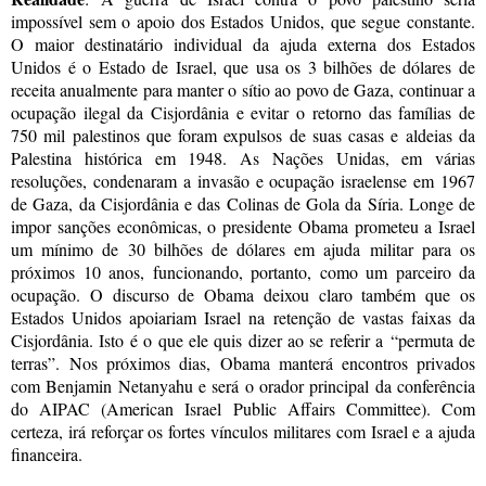
impossível sem o apoio dos Estados Unidos, que segue constante.
O maior destinatário individual da ajuda externa dos Estados
Unidos é o Estado de Israel, que usa os 3 bilhões de dólares de
receita anualmente para manter o sítio ao povo de Gaza, continuar a
ocupação ilegal da Cisjordânia e evitar o retorno das famílias de
750 mil palestinos que foram expulsos de suas casas e aldeias da
Palestina histórica em 1948. As Nações Unidas, em várias
resoluções, condenaram a invasão e ocupação israelense em 1967
de Gaza, da Cisjordânia e das Colinas de Gola da Síria. Longe de
impor sanções econômicas, o presidente Obama prometeu a Israel
um mínimo de 30 bilhões de dólares em ajuda militar para os
próximos 10 anos, funcionando, portanto, como um parceiro da
ocupação. O discurso de Obama deixou claro também que os
Estados Unidos apoiariam Israel na retenção de vastas faixas da
Cisjordânia. Isto é o que ele quis dizer ao se referir a
“
permuta de
terras
”
.
Nos próximos dias, Obama manterá encontros privados
com Benjamin Netanyahu e será o orador principal da conferência
do AIPAC (American Israel Public Affairs Committee). Com
certeza, irá reforçar os fortes vínculos militares com Israel e a ajuda
financeira.