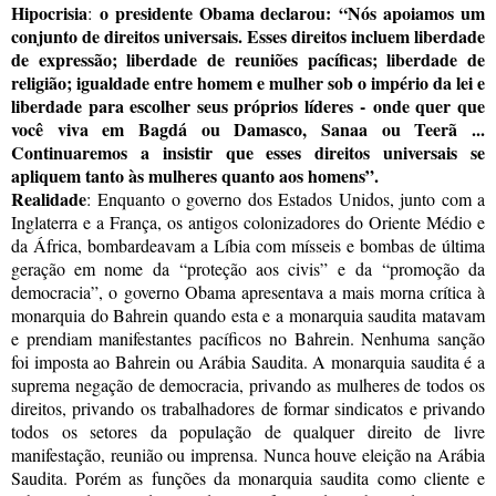
Hipocrisia
o presidente Obama declarou:
“
Nós apoiamos um
:
conjunto de direitos universais. Esses direitos incluem liberdade
de expressão; liberdade de reuniões pacíficas; liberdade de
religião; igualdade entre homem e mulher sob o império da lei e
liberdade para escolher seus próprios líderes
-
onde quer que
você viva em Bagdá ou Damasco, Sanaa ou Teerã ...
Continuaremos a insistir que esses direitos universais se
apliquem tanto às mulheres quanto aos homens”.
Realidade
:
Enquanto o governo dos Estados Unidos, junto com a
Inglaterra e a França, os antigos colonizadores do Oriente Médio e
da África, bombardeavam a Líbia com mísseis e bombas de última
geração em nome da
“
proteção aos civis
”
e da
“
promoção da
democracia
”
, o
governo Obama apresentava a mais morna crítica à
monarquia do Bahrein quando esta e a monarquia saudita matavam
e prendiam manifestantes pacíficos no Bahrein. Nenhuma sanção
foi imposta ao Bahrein ou Arábia Saudita. A monarquia saudita é a
suprema negação de democracia, privando as mulheres de todos os
direitos, privando os trabalhadores de formar sindicatos e privando
todos os setores da população de qualquer direito de livre
manifestação, reunião ou imprensa. Nunca houve eleição na Arábia
Saudita. Porém as funções da monarquia saudita como cliente e