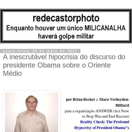
sexta-feira, 20 de maio de 2011
A inescrutável hipocrisia do discurso do
presidente Obama sobre o Oriente
Médio
por Brian Becker
Mara Verheyden-
e
Hilliard
para a organização ANSWER (Act Now
to Stop War and End Racism)
Reality Check: The Profound
Hypocrisy of President Obama”s