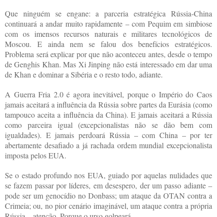
Que ninguém se engane: a parceria estratégica Rússia-China
continuará a andar muito rapidamente – com Pequim em simbiose
com os imensos recursos naturais e militares tecnológicos de
Moscou. E ainda nem se falou dos benefícios estratégicos.
Problema será explicar por que não aconteceu antes, desde o tempo
de Genghis Khan. Mas Xi Jinping não está interessado em dar uma
de Khan e dominar a Sibéria e o resto todo, adiante.
A Guerra Fria 2.0 é agora inevitável, porque o Império do Caos
jamais aceitará a influência da Rússia sobre partes da Eurásia (como
tampouco aceita a influência da China). E jamais aceitará a Rússia
como parceira igual (excepcionalistas não se dão bem com
igualdades). E jamais perdoará Rússia – com China – por ter
abertamente desafiado a já rachada ordem mundial excepcionalista
imposta pelos EUA.
Se o estado profundo nos EUA, guiado por aquelas nulidades que
se fazem passar por líderes, em desespero, der um passo adiante –
pode ser um genocídio no Donbass; um ataque da OTAN contra a
Crimeia; ou, no pior cenário imaginável, um ataque contra a própria
Rússia – atenção. Porque o urso golpeará.