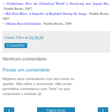
−
Globalistan: How the Globalized World is Dissolving into Liquid War
,
Nimble Books, 2007.
−
Red Zone Blues: A Snapshot of Baghdad During the Surg
e
,
Nimble Books,
2007.
−
Obama Does Globalistan
,
Nimble Books, 2009.
Castor Filho
às
01:08:00
Compartilhar
Nenhum comentário:
Postar um comentário
Registre seus comentários com seu nome ou
apelido. Não utilize o anonimato. Não serão
permitidos comentários com "links" ou que
contenham o símbolo @.
‹
›
Página inicial