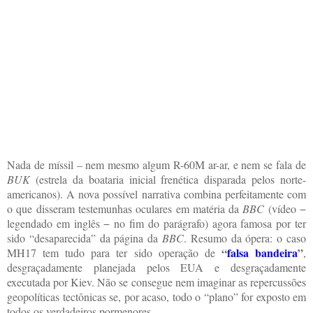
Nada de míssil – nem mesmo algum R-60M ar-ar, e nem se fala de
BUK
(estrela da boataria inicial frenética disparada pelos norte-
americanos). A nova possível narrativa combina perfeitamente com
o que disseram testemunhas oculares em matéria da
BBC
(vídeo −
legendado em inglês − no fim do parágrafo)
agora famosa por ter
sido “desaparecida” da página da
BBC
. Resumo da ópera: o caso
“
falsa bandeira
”
MH17 tem tudo para ter sido operação de
,
desgraçadamente planejada pelos EUA e desgraçadamente
executada por Kiev. Não se consegue nem imaginar as repercussões
geopolíticas tectônicas se, por acaso, todo o “plano” for exposto em
todos os verdadeiros pormenores.