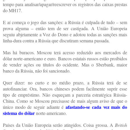
tempo para analisar/apagar/reescrever os registros das caixas prestas
do MH17.
E aí começa o jogo das sanções: a Rússia é culpada de tudo – sem
prova alguma – então tem de ser castigada. A União Europeia
seguiu abjetamente a Voz do Dono e adotou todas as sanções mais
linha-dura contra a Rússia que discutiram semana passada.
Mas há buracos. Moscou terá acesso reduzido aos mercados de
dólar norte-americano e euro. Bancos estatais russos estão proibidos
de vender ações ou títulos do ocidente. Mas o Sberbank, maior
banco da Rússia, não foi sancionado.
Quer dizer: no curto e no médio prazo, a Rússia terá de se
autofinanciar. Ora, bancos chineses podem facilmente suprir esse
tipo de empréstimo. Não esqueçam a parceria estratégica Rússia-
China. Como se Moscou precisasse de mais algum aviso de que o
afastando-se cada vez mais do
único modo de seguir adiante é
sistema do dólar
norte-americano.
Países da União Europeia serão atingidos. Coisa grossa. A
British