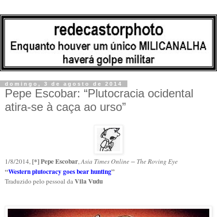
domingo, 3 de agosto de 2014
Pepe Escobar: “Plutocracia ocidental
atira-se à caça ao urso”
[*] Pepe Escobar
1/8/2014,
,
Asia Times Online − The Roving Eye
“
Western plutocracy goes bear hunting
”
Vila Vudu
Traduzido pelo pessoal da