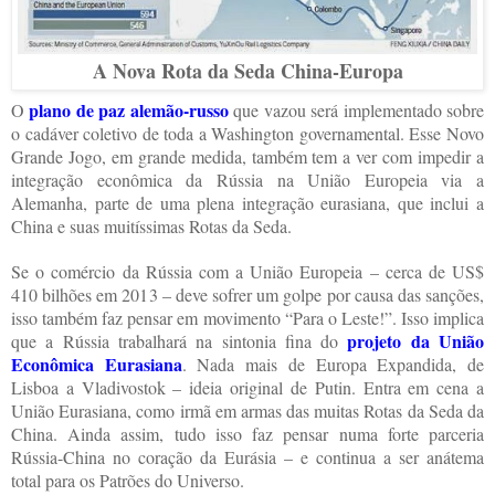
A Nova Rota da Seda China-Europa
plano de paz alemão-russo
O
que vazou
será implementado sobre
o cadáver coletivo de toda a Washington governamental. Esse Novo
Grande Jogo, em grande medida, também tem a ver com impedir a
integração econômica da Rússia na União Europeia via a
Alemanha, parte de uma plena integração eurasiana, que inclui a
China e suas muitíssimas Rotas da Seda.
Se o comércio da Rússia com a União Europeia – cerca de US$
410 bilhões em 2013 – deve sofrer um golpe por causa das sanções,
isso também faz pensar em movimento “Para o Leste!”. Isso implica
projeto da União
que a Rússia trabalhará na sintonia fina do
Econômica Eurasiana
.
Nada mais de Europa Expandida, de
Lisboa a Vladivostok – ideia original de Putin. Entra em cena a
União Eurasiana, como irmã em armas das muitas Rotas da Seda da
China. Ainda assim, tudo isso faz pensar numa forte parceria
Rússia-China no coração da Eurásia – e continua a ser anátema
total para os Patrões do Universo.