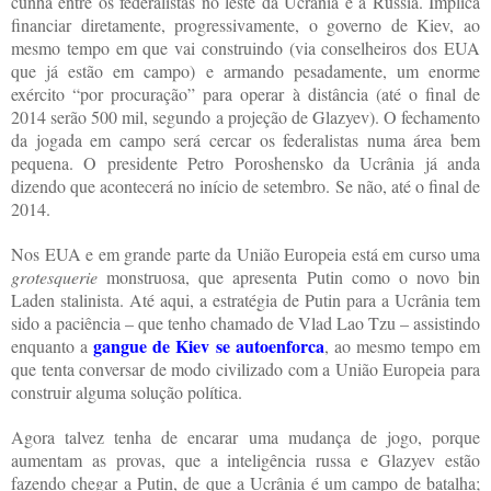
cunha entre os federalistas no leste da Ucrânia e a Rússia. Implica
financiar diretamente, progressivamente, o governo de Kiev, ao
mesmo tempo em que vai construindo (via conselheiros dos EUA
que já estão em campo) e armando pesadamente, um enorme
exército “por procuração” para operar à distância (até o final de
2014 serão 500 mil, segundo a projeção de Glazyev). O fechamento
da jogada em campo será cercar os federalistas numa área bem
pequena. O presidente Petro Poroshensko da Ucrânia já anda
dizendo que acontecerá no início de setembro. Se não, até o final de
2014.
Nos EUA e em grande parte da União Europeia está em curso uma
grotesquerie
monstruosa, que apresenta Putin como o novo bin
Laden stalinista. Até aqui, a estratégia de Putin para a Ucrânia tem
sido a paciência – que tenho chamado de Vlad Lao Tzu – assistindo
gangue de Kiev se autoenforca
enquanto a
,
ao mesmo tempo em
que tenta conversar de modo civilizado com a União Europeia para
construir alguma solução política.
Agora talvez tenha de encarar uma mudança de jogo, porque
aumentam as provas, que a inteligência russa e Glazyev estão
fazendo chegar a Putin, de que a Ucrânia é um campo de batalha;