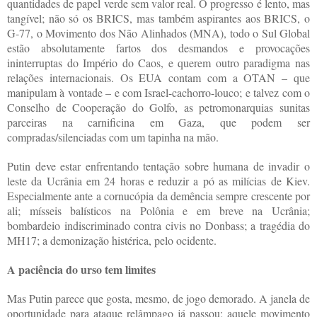
quantidades de papel verde sem valor real. O progresso é lento, mas
tangível; não só os BRICS, mas também aspirantes aos BRICS, o
G-77, o Movimento dos Não Alinhados (MNA), todo o Sul Global
estão absolutamente fartos dos desmandos e provocações
ininterruptas do Império do Caos, e querem outro paradigma nas
relações internacionais. Os EUA contam com a OTAN – que
manipulam à vontade – e com Israel-cachorro-louco; e talvez com o
Conselho de Cooperação do Golfo, as petromonarquias sunitas
parceiras na carnificina em Gaza, que podem ser
compradas/silenciadas com um tapinha na mão.
Putin deve estar enfrentando tentação sobre humana de invadir o
leste da Ucrânia em 24 horas e reduzir a pó as milícias de Kiev.
Especialmente ante a cornucópia da demência sempre crescente por
ali; mísseis balísticos na Polônia e em breve na Ucrânia;
bombardeio indiscriminado contra civis no Donbass; a tragédia do
MH17; a demonização histérica, pelo ocidente.
A paciência do urso tem limites
Mas Putin parece que gosta, mesmo, de jogo demorado. A janela de
oportunidade para ataque relâmpago já passou; aquele movimento