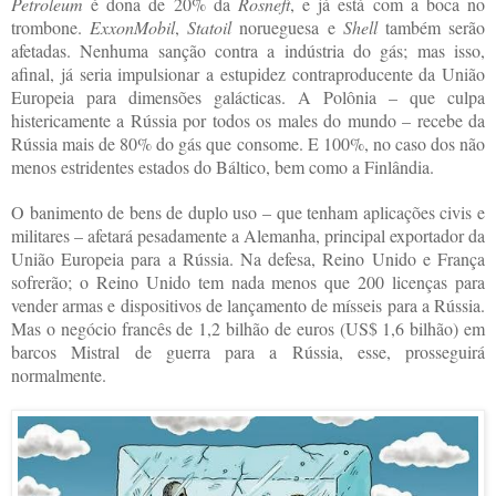
Petroleum
é dona de 20% da
Rosneft
, e já está com a boca no
trombone.
ExxonMobil
,
Statoil
norueguesa e
Shell
também serão
afetadas. Nenhuma sanção contra a indústria do gás; mas isso,
afinal, já seria impulsionar a estupidez contraproducente da União
Europeia para dimensões galácticas. A Polônia – que culpa
histericamente a Rússia por todos os males do mundo – recebe da
Rússia mais de 80% do gás que consome. E 100%, no caso dos não
menos estridentes estados do Báltico, bem como a Finlândia.
O banimento de bens de duplo uso – que tenham aplicações civis e
militares – afetará pesadamente a Alemanha, principal exportador da
União Europeia para a Rússia. Na defesa, Reino Unido e França
sofrerão; o Reino Unido tem nada menos que 200 licenças para
vender armas e dispositivos de lançamento de mísseis para a Rússia.
Mas o negócio francês de 1,2 bilhão de euros (US$ 1,6 bilhão) em
barcos Mistral de guerra para a Rússia, esse, prosseguirá
normalmente.