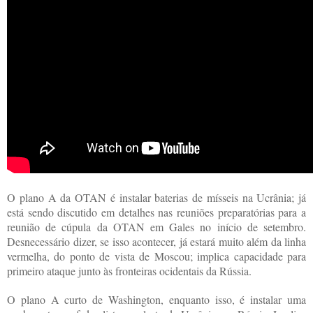
O plano A da OTAN é instalar baterias de mísseis na Ucrânia; já
está sendo discutido em detalhes nas reuniões preparatórias para a
reunião de cúpula da OTAN em Gales no início de setembro.
Desnecessário dizer, se isso acontecer, já estará muito além da linha
vermelha, do ponto de vista de Moscou; implica capacidade para
primeiro ataque junto às fronteiras ocidentais da Rússia.
O plano A curto de Washington, enquanto isso, é instalar uma