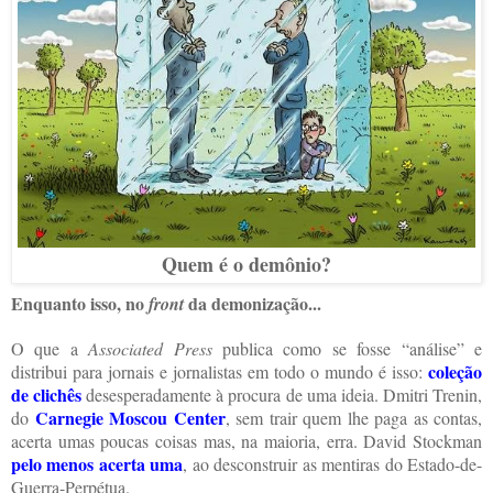
Quem é o demônio?
Enquanto isso, no
da demonização...
front
O que a
Associated Press
publica como se fosse “análise” e
coleção
distribui para jornais e jornalistas em todo o mundo é isso:
de clichês
desesperadamente à procura de uma ideia. Dmitri Trenin,
Carnegie Moscou Center
do
,
sem trair quem lhe paga as contas,
acerta umas poucas coisas mas, na maioria, erra. David Stockman
pelo menos acerta uma
, ao desconstruir as mentiras do Estado-de-
Guerra-Perpétua.