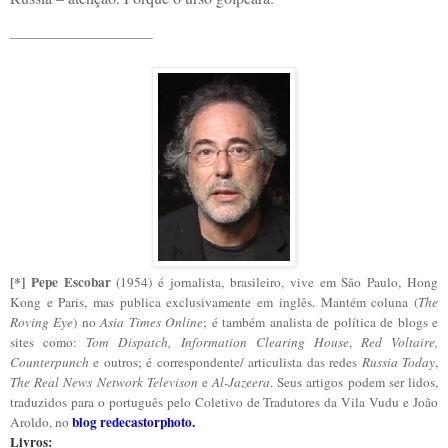
[*] Pepe Escobar
(1954) é jornalista, brasileiro, vive em São Paulo, Hong
Kong e Paris, mas publica exclusivamente em inglês. Mantém coluna (
The
Roving Eye
) no
Asia Times Online
; é também analista de política de blogs e
sites como:
Tom Dispatch, Information Clearing House
,
Red Voltaire,
Counterpunch
e outros; é correspondente/ articulista das redes
Russia Today
,
The Real News Network
Televison
e
Al-Jazeera
. Seus artigos podem ser lidos,
traduzidos para o português pelo Coletivo de Tradutores da Vila Vudu e João
blog redecastorphoto
.
Aroldo, no
Livros: