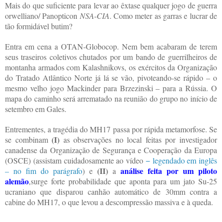
Mais do que suficiente para levar ao êxtase qualquer jogo de guerra
orwelliano/ Panopticon
NSA
-
CIA
. Como meter as garras e lucrar de
tão formidável butim?
Entra em cena a OTAN-Globocop. Nem bem acabaram de terem
seus traseiros coletivos chutados por um bando de guerrilheiros de
montanha armados com Kalashnikovs, os exércitos da Organização
do Tratado Atlântico Norte já lá se vão, pivoteando-se rápido – o
mesmo velho jogo Mackinder para Brzezinski – para a Rússia. O
mapa do caminho será arrematado na reunião do grupo no início de
setembro em Gales.
Entrementes, a tragédia do MH17 passa por rápida metamorfose. Se
(I)
se combinam
as observações no local feitas por investigador
canadense da Organização de Segurança e Cooperação da Europa
(OSCE) (assistam cuidadosamente ao vídeo
− legendado em inglês
(II)
análise feita por um piloto
– no fim do parágrafo
) e
a
alemão
,surge forte probabilidade que aponta para um jato Su-25
ucraniano que disparou canhão automático de 30mm contra a
cabine do MH17, o que levou a descompressão massiva e à queda.