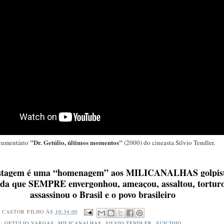
"Dr. Getúlio, últimos momentos"
cumentário
(2000) do cineasta Silvio Tendler.
ostagem é uma “homenagem” aos MILICANALHAS golpist
da que SEMPRE envergonhou, ameaçou, assaltou, tortur
assassinou o Brasil
e o povo
brasileiro
R
CASTOR FILHO
ÀS
10:34:00
S:
GETÚLIO VARGAS
,
MILICANALHAS
,
SILVIO TENDLER
,
SUICÍDIO