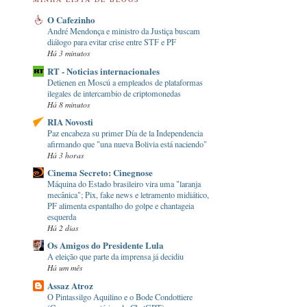
O Cafezinho
André Mendonça e ministro da Justiça buscam
diálogo para evitar crise entre STF e PF
Há 3 minutos
RT - Noticias internacionales
Detienen en Moscú a empleados de plataformas
ilegales de intercambio de criptomonedas
Há 8 minutos
RIA Novosti
Paz encabeza su primer Día de la Independencia
afirmando que "una nueva Bolivia está naciendo"
Há 3 horas
Cinema Secreto: Cinegnose
Máquina do Estado brasileiro vira uma "laranja
mecânica"; Pix, fake news e letramento midiático,
PF alimenta espantalho do golpe e chantageia
esquerda
Há 2 dias
Os Amigos do Presidente Lula
A eleição que parte da imprensa já decidiu
Há um mês
Assaz Atroz
O Pintassilgo Aquilino e o Bode Condottiere