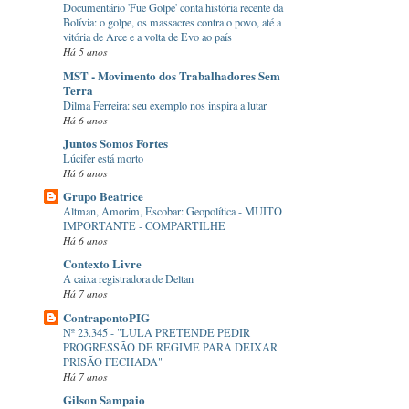
Documentário 'Fue Golpe' conta história recente da
Bolívia: o golpe, os massacres contra o povo, até a
vitória de Arce e a volta de Evo ao país
Há 5 anos
MST - Movimento dos Trabalhadores Sem
Terra
Dilma Ferreira: seu exemplo nos inspira a lutar
Há 6 anos
Juntos Somos Fortes
Lúcifer está morto
Há 6 anos
Grupo Beatrice
Altman, Amorim, Escobar: Geopolítica - MUITO
IMPORTANTE - COMPARTILHE
Há 6 anos
Contexto Livre
A caixa registradora de Deltan
Há 7 anos
ContrapontoPIG
Nº 23.345 - "LULA PRETENDE PEDIR
PROGRESSÃO DE REGIME PARA DEIXAR
PRISÃO FECHADA"
Há 7 anos
Gilson Sampaio