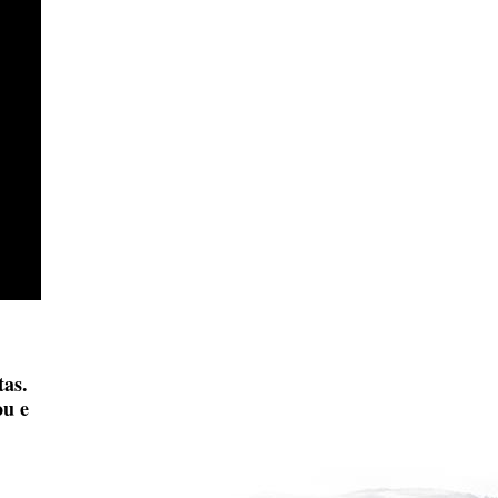
as.
ou e