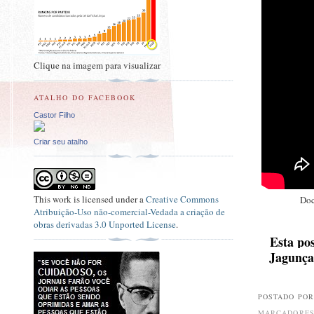
Clique na imagem para visualizar
ATALHO DO FACEBOOK
Castor Filho
Criar seu atalho
This
work
is licensed under a
Creative Commons
Do
Atribuição-Uso não-comercial-Vedada a criação de
obras derivadas 3.0 Unported License
.
Esta p
Jagunça
POSTADO PO
MARCADORE