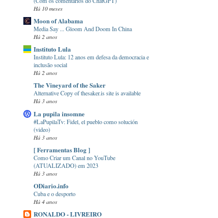
(Com os comentários do ChatGPT)
Há 10 meses
Moon of Alabama
Media Say ... Gloom And Doom In China
Há 2 anos
Instituto Lula
Instituto Lula: 12 anos em defesa da democracia e
inclusão social
Há 2 anos
The Vineyard of the Saker
Alternative Copy of thesaker.is site is available
Há 3 anos
La pupila insomne
#LaPupilaTv: Fidel, el pueblo como solución
(video)
Há 3 anos
[ Ferramentas Blog ]
Como Criar um Canal no YouTube
(ATUALIZADO) em 2023
Há 3 anos
ODiario.info
Cuba e o desporto
Há 4 anos
RONALDO - LIVREIRO