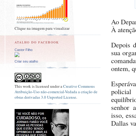
Ao Depar
À atençã
Clique na imagem para visualizar
Depois 
ATALHO DO FACEBOOK
Castor Filho
sua orga
comanda
Criar seu atalho
ontem, 
Esperáv
This
work
is licensed under a
Creative Commons
policia
Atribuição-Uso não-comercial-Vedada a criação de
obras derivadas 3.0 Unported License
.
equilíb
senhor a
isso, es
Dallas v