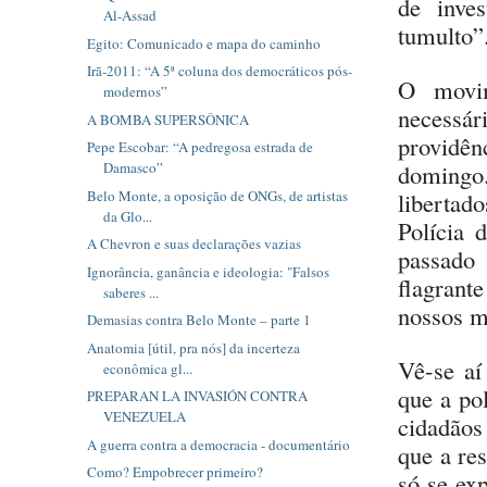
de inve
Al-Assad
tumulto”
Egito: Comunicado e mapa do caminho
Irã-2011: “A 5ª coluna dos democráticos pós-
O mov
modernos”
necessár
A BOMBA SUPERSÔNICA
providên
Pepe Escobar: “A pedregosa estrada de
domingo
Damasco”
Belo Monte, a oposição de ONGs, de artistas
liberta
da Glo...
Polícia 
A Chevron e suas declarações vazias
passado
Ignorância, ganância e ideologia: "Falsos
flagrante
saberes ...
nossos 
Demasias contra Belo Monte – parte 1
Anatomia [útil, pra nós] da incerteza
Vê-se aí
econômica gl...
que a po
PREPARAN LA INVASIÓN CONTRA
VENEZUELA
cidadãos
A guerra contra a democracia - documentário
que a re
Como? Empobrecer primeiro?
só se ex