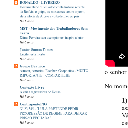
RONALDO - LIVREIRO
Documentário 'Fue Golpe' conta história recente
da Bolívia: o golpe, os massacres contra o povo,
até a vitória de Arce e a volta de Evo ao país
Há 5 anos
MST - Movimento dos Trabalhadores Sem
Terra
Dilma Ferreira: seu exemplo nos inspira a lutar
Há 6 anos
Juntos Somos Fortes
Lúcifer está morto
Há 6 anos
Grupo Beatrice
o senhor
Altman, Amorim, Escobar: Geopolítica - MUITO
IMPORTANTE - COMPARTILHE
Há 6 anos
No momen
Contexto Livre
A caixa registradora de Deltan
Há 7 anos
1)
ContrapontoPIG
as
Nº 23.345 - "LULA PRETENDE PEDIR
Vá
PROGRESSÃO DE REGIME PARA DEIXAR
PRISÃO FECHADA"
es
Há 7 anos