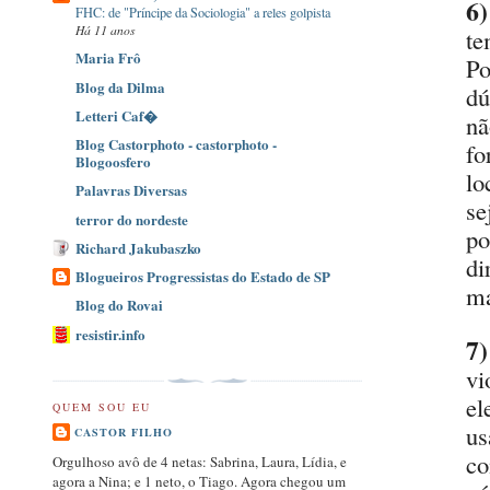
6)
FHC: de "Príncipe da Sociologia" a reles golpista
Há 11 anos
te
Maria Frô
Po
Blog da Dilma
dú
Letteri Caf�
n
Blog Castorphoto - castorphoto -
fo
Blogoosfero
lo
Palavras Diversas
se
terror do nordeste
po
Richard Jakubaszko
di
Blogueiros Progressistas do Estado de SP
ma
Blog do Rovai
resistir.info
7)
vi
el
QUEM SOU EU
us
CASTOR FILHO
c
Orgulhoso avô de 4 netas: Sabrina, Laura, Lídia, e
agora a Nina; e 1 neto, o Tiago. Agora chegou um