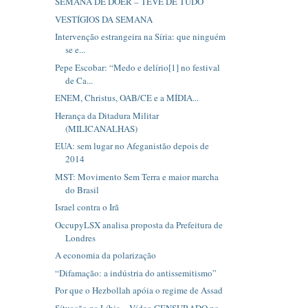
SEMANA DE DOER – TEVE DE TUDO
VESTÍGIOS DA SEMANA
Intervenção estrangeira na Síria: que ninguém
se e...
Pepe Escobar: “Medo e delírio[1] no festival
de Ca...
ENEM, Christus, OAB/CE e a MÍDIA...
Herança da Ditadura Militar
(MILICANALHAS)
EUA: sem lugar no Afeganistão depois de
2014
MST: Movimento Sem Terra e maior marcha
do Brasil
Israel contra o Irã
OccupyLSX analisa proposta da Prefeitura de
Londres
A economia da polarização
“Difamação: a indústria do antissemitismo”
Por que o Hezbollah apóia o regime de Assad
Sítuação na Líbia – Vídeo CENSURADO no