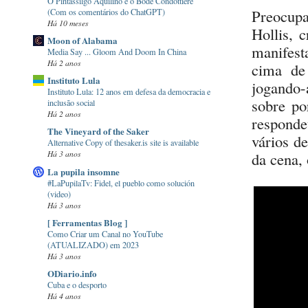
O Pintassilgo Aquilino e o Bode Condottiere
Preocupa
(Com os comentários do ChatGPT)
Há 10 meses
Hollis, 
Moon of Alabama
manifest
Media Say ... Gloom And Doom In China
Há 2 anos
cima de
Instituto Lula
jogando-
Instituto Lula: 12 anos em defesa da democracia e
sobre po
inclusão social
Há 2 anos
respond
The Vineyard of the Saker
vários d
Alternative Copy of thesaker.is site is available
Há 3 anos
da cena,
La pupila insomne
#LaPupilaTv: Fidel, el pueblo como solución
(video)
Há 3 anos
[ Ferramentas Blog ]
Como Criar um Canal no YouTube
(ATUALIZADO) em 2023
Há 3 anos
ODiario.info
Cuba e o desporto
Há 4 anos