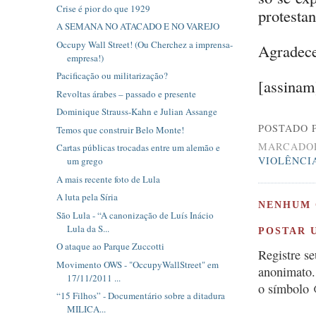
Crise é pior do que 1929
protesta
A SEMANA NO ATACADO E NO VAREJO
Occupy Wall Street! (Ou Cherchez a imprensa-
Agradece
empresa!)
Pacificação ou militarização?
[assinam
Revoltas árabes – passado e presente
Dominique Strauss-Kahn e Julian Assange
POSTADO 
Temos que construir Belo Monte!
MARCADO
Cartas públicas trocadas entre um alemão e
VIOLÊNCI
um grego
A mais recente foto de Lula
A luta pela Síria
NENHUM 
São Lula - “A canonização de Luís Inácio
Lula da S...
POSTAR 
O ataque ao Parque Zuccotti
Registre s
Movimento OWS - "OccupyWallStreet" em
anonimato.
17/11/2011 ...
o símbolo
“15 Filhos” - Documentário sobre a ditadura
MILICA...