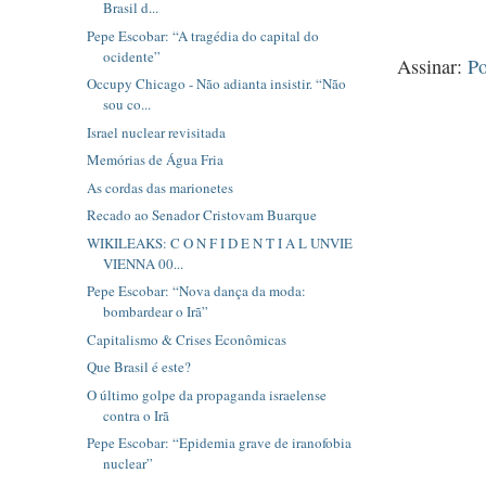
Brasil d...
Pepe Escobar: “A tragédia do capital do
ocidente”
Assinar:
Po
Occupy Chicago - Não adianta insistir. “Não
sou co...
Israel nuclear revisitada
Memórias de Água Fria
As cordas das marionetes
Recado ao Senador Cristovam Buarque
WIKILEAKS: C O N F I D E N T I A L UNVIE
VIENNA 00...
Pepe Escobar: “Nova dança da moda:
bombardear o Irã”
Capitalismo & Crises Econômicas
Que Brasil é este?
O último golpe da propaganda israelense
contra o Irã
Pepe Escobar: “Epidemia grave de iranofobia
nuclear”