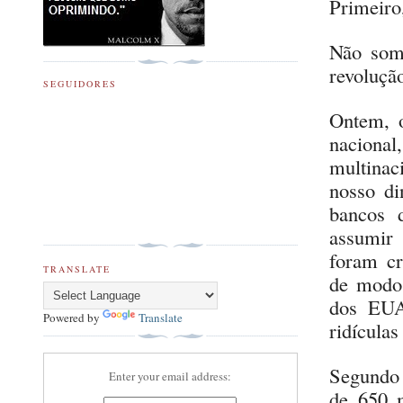
Primeiro
Não somo
revolução
SEGUIDORES
Ontem, 
nacional
multinac
nosso di
bancos 
assumir 
foram cr
TRANSLATE
de modo 
dos EUA
Powered by
Translate
ridículas
Segund
Enter your email address:
de 650 m